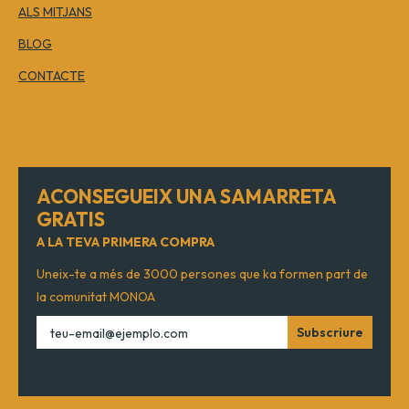
ALS MITJANS
BLOG
CONTACTE
ACONSEGUEIX UNA SAMARRETA
GRATIS
A LA TEVA PRIMERA COMPRA
Uneix-te a més de 3000 persones que ka formen part de
la comunitat MONOA
Subscriure