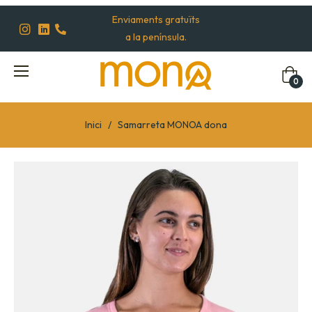
Enviaments gratuïts
Ins
Lin
Lin
a la península.
Cistell
0
Inici
/
Samarreta MONOA dona