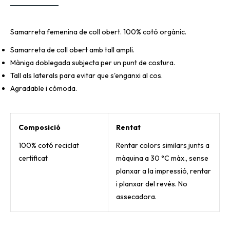
Samarreta femenina de coll obert. 100% cotó orgànic.
Samarreta de coll obert amb tall ampli.
Màniga doblegada subjecta per un punt de costura.
Tall als laterals para evitar que s'enganxi al cos.
Agradable i còmoda.
Composició
Rentat
100% cotó reciclat
Rentar colors similars junts a
certificat
màquina a 30 °C màx., sense
planxar a la impressió, rentar
i planxar del revés. No
assecadora.