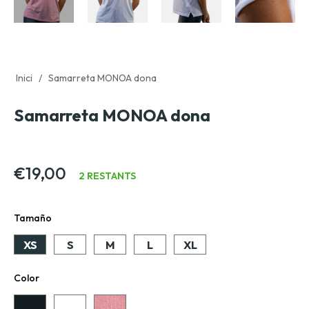
Inici
/
Samarreta MONOA dona
Samarreta MONOA dona
Preu
€19,00
2 RESTANTS
habitual
Tamaño
XS
S
M
L
XL
Color